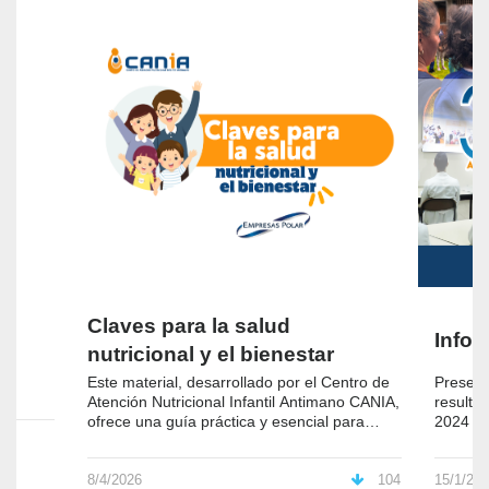
Claves para la salud
Infor
nutricional y el bienestar
Este material, desarrollado por el Centro de
Present
Atención Nutricional Infantil Antimano CANIA,
resultad
ofrece una guía práctica y esencial para
2024 -2
fortalecer la salud nutricional y el bienestar
comprom
de toda la familia
8/4/2026
104
15/1/20